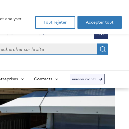
 et analyser
Tout rejeter
Accepter tout
FR
DT
Annuaire
Presses Universitaires
Sélectionner 
- Français sél
hercher sur le site
Recherch
treprises
Contacts
univ-reunion.fr